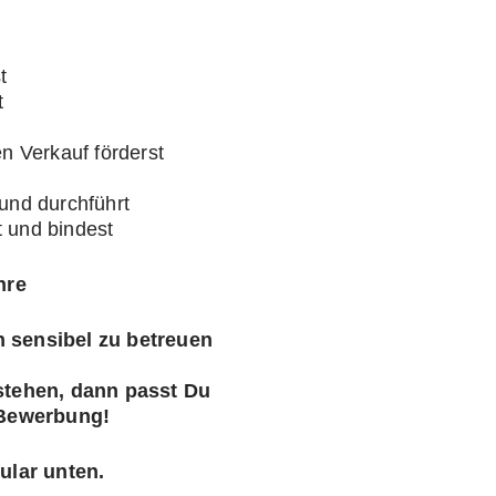
t
t
t
n Verkauf förderst
und durchführt
 und bindest
hre
 sensibel zu betreuen
stehen, dann passt Du
 Bewerbung!
ular unten.