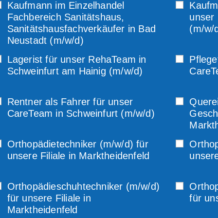
Kaufmann im Einzelhandel
Kaufmä
Fachbereich Sanitätshaus,
unser
Sanitätshausfachverkäufer in Bad
(m/w/
Neustadt (m/w/d)
Lagerist für unser RehaTeam in
Pflege
Schweinfurt am Hainig (m/w/d)
CareTe
Rentner als Fahrer für unser
Querei
CareTeam in Schweinfurt (m/w/d)
Geschi
Markth
Orthopädietechniker (m/w/d) für
Orthop
unsere Filiale in Marktheidenfeld
unsere
Orthopädieschuhtechniker (m/w/d)
Ortho
für unsere Filiale in
für un
Marktheidenfeld