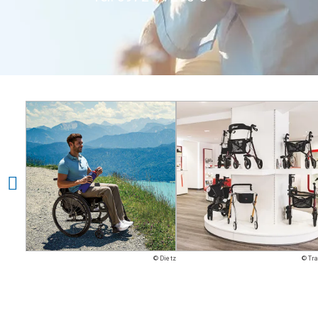
© Dietz
© Tr