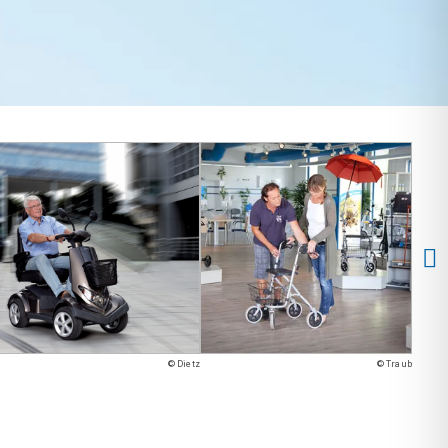
© Dietz
© Traub