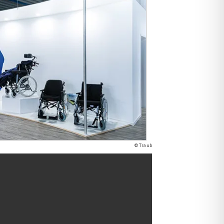
© Traub