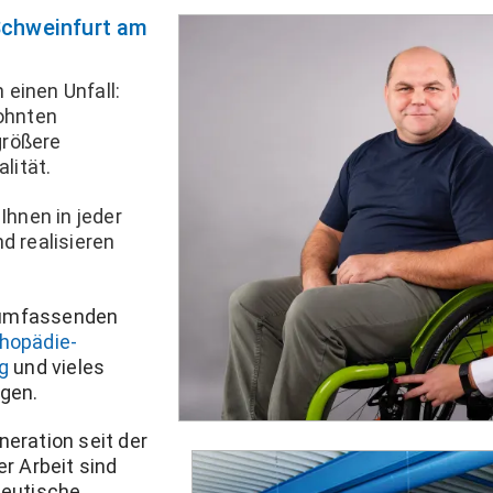
Schweinfurt am
 einen Unfall:
ohnten
größere
lität.
hnen in jeder
d realisieren
e umfassenden
hopädie-
g
und vieles
egen.
neration seit der
r Arbeit sind
peutische