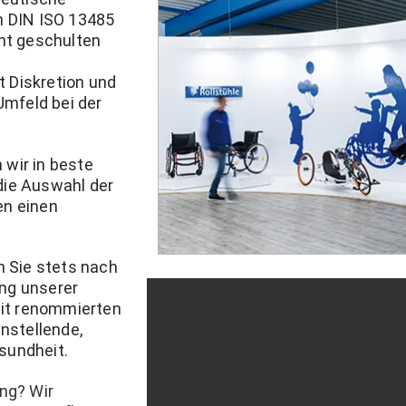
ch DIN ISO 13485
ent geschulten
t Diskretion und
mfeld bei der
 wir in beste
die Auswahl der
en einen
 Sie stets nach
ung unserer
it renommierten
enstellende,
sundheit.
ung? Wir