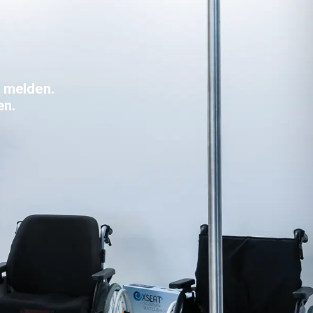
 melden.
en.