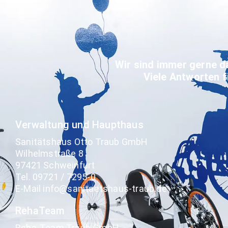
Wir sind immer gerne d
Viele Antworten f
Verwaltung und Haupthaus
Sanitätshaus Otto Traub GmbH
Wilhelmstraße 8
97421 Schweinfurt
Tel. 09721 / 7295-0
E-Mail info@sanitaetshaus-traub.de
RehaTeam
Reha-Team Traub GmbH