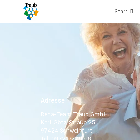
Start
Adresse
Reha-Team Traub GmbH
Karl-Götz-Straße 25
97424
Schweinfurt
Tel.
09721/7295-8