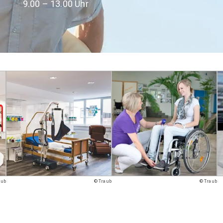
9.00 – 13.00 Uhr
aub
© Traub
© Traub