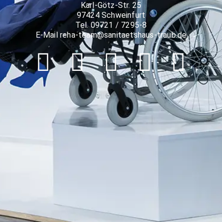
Karl-Götz-Str. 25
97424 Schweinfurt
Tel. 09721 / 7295-8
E-Mail reha-team@sanitaetshaus-traub.de