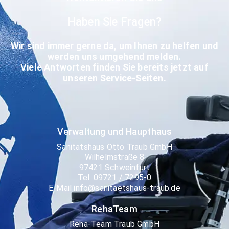
Haben Sie Fragen?
Wir sind immer gerne da, um Ihnen zu helfen und
werden uns umgehend melden.
Viele Antworten finden Sie bereits jetzt
auf
unseren Service-Seiten.
Verwaltung und Haupthaus
Sanitätshaus Otto Traub GmbH
Wilhelmstraße 8
97421 Schweinfurt
Tel. 09721 / 7295-0
E-Mail info@sanitaetshaus-traub.de
RehaTeam
Reha-Team Traub GmbH