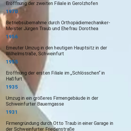
Eröffnung der zweiten Filiale in Gerolzhofen
1970
Betriebsübernahme durch Orthopädiemechaniker-
Meister Jürgen Traub und Ehefrau Dorothea
1956
Erneuter Umzug in den heutigen Hauptsitz in der
Wilhelmstraße, Schweinfurt
1955
Eröffnung der ersten Filiale im „Schlösschen“ in
Haßfurt
1935
Umzug in ein größeres Firmengebäude in der
Schweinfurter Bauerngasse
1931
Firmengründung durch Otto Traub in einer Garage in
der Schweinfurter Friedenstraße