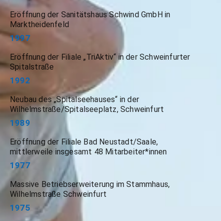
Eröffnung der Sanitätshaus Schwind GmbH in
Marktheidenfeld
1997
Eröffnung der Filiale „TriAktiv“ in der Schweinfurter
Spitalstraße
1992
Neubau des „Spitalseehauses“ in der
Wilhelmstraße/Spitalseeplatz, Schweinfurt
1989
Eröffnung der Filiale Bad Neustadt/Saale,
mittlerweile insgesamt 48 Mitarbeiter*innen
1977
Massive Betriebserweiterung im Stammhaus,
Wilhelmstraße Schweinfurt
1975