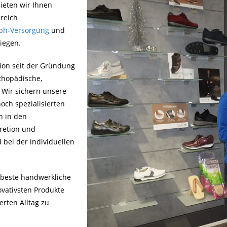
ieten wir Ihnen
reich
ph-Versorgung
und
liegen.
tion seit der Gründung
thopädische,
. Wir sichern unsere
och spezialisierten
n in den
retion und
bei der individuellen
n beste handwerkliche
ovativsten Produkte
rten Alltag zu