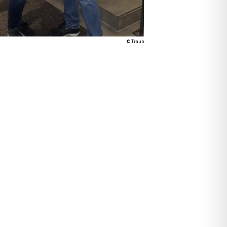
© Traub