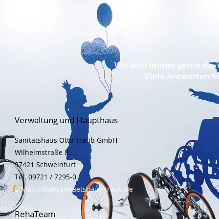
Wir sind immer gerne da
Viele Antworten fi
Verwaltung und Haupthaus
Sanitätshaus Otto Traub GmbH
Wilhelmstraße 8
97421 Schweinfurt
Tel. 09721 / 7295-0
E-Mail info@sanitaetshaus-traub.de
RehaTeam