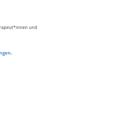
erapeut*innen und
ungen
.